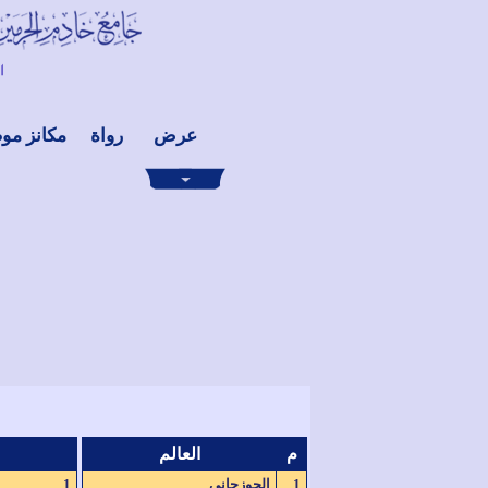
عرض
رواة
مكانز مو
م
العالم
1
الجوزجاني
1